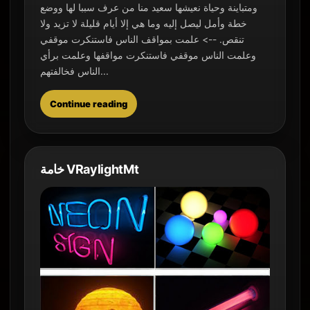
ومتباينة وحياة نعيشها سعيد منا من عرف سببا لها ووضع
خطة وأمل ليصل إليه وما هي إلا أيام قليلة لا تزيد ولا
تنقص. --> علمت بمواقف الناس فاستنكرت موقفي
وعلمت الناس موقفي فاستنكرت مواقفها وعلمت برأي
الناس فخالفتهم...
Continue reading
خامة VRaylightMt