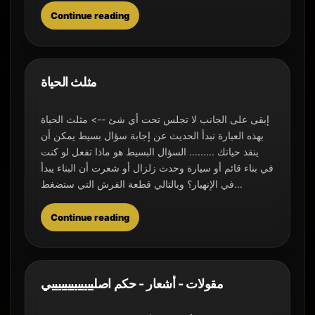
Continue reading
مثلث الحياة
إبقى على الجانب لا تجلس تحت أي شئ --> مثلث الحياة
بهذه العبارة نبدأ الحديث عن إجابة سؤال بسيط يمكن أن
ينقذ حياتك ......... السؤال البسيط هو ماذا تفعل لو كنت
في بناء قائم أو سيارة وحدث زلزال أو شعرت أن البناء يبدأ
في الإنهيار؟ وبالتالي قطعة الفرش التي ستضغط...
Continue reading
مقولات - أشعار - حكم اصليييييييييييييي