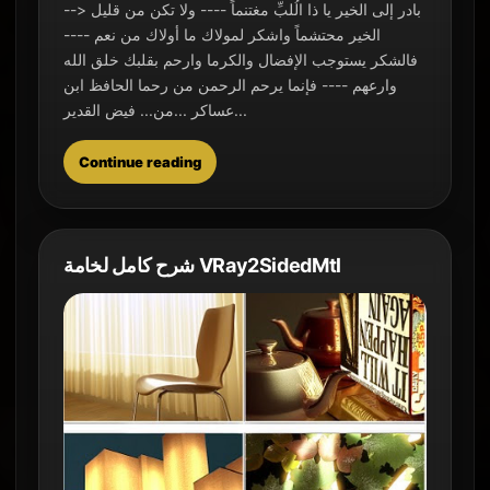
--> بادر إلى الخير يا ذا الُلبِّ مغتنماً ---- ولا تكن من قليل
الخير محتشماً واشكر لمولاك ما أولاك من نعم ----
فالشكر يستوجب الإفضال والكرما وارحم بقلبك خلق الله
وارعهم ---- فإنما يرحم الرحمن من رحما الحافظ ابن
عساكر ...من... فيض القدير...
Continue reading
شرح كامل لخامة VRay2SidedMtl